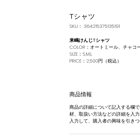
Tシャツ
SKU： 364215375135191
来嶋けんじTシャツ
COLOR：オートミール、チャコ
SIZE：S,M,L
PRICE：2,500円（税込）
商品情報
商品の詳細について記入する欄で
材、取扱い方法などの詳細を入力
入力して、購入者の興味を引きつ