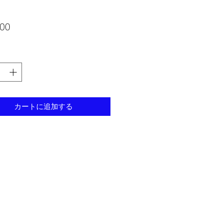
価
00
格
カートに追加する