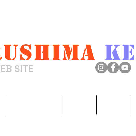
ushima
Ke
EB SITE
来嶋けんじ
y
Discography
Join CD
MOVIE