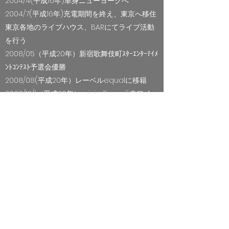
2004/4(平成16年)単身ニューヨークへ
2004/7(平成16年)充電期間を終え、東京へ移住
東京各地のライブハウス、BARにてライブ活動
を行う
2008/05（平成20年）新宿歌舞伎町ｽﾀｰｴﾝﾀｰﾃｲﾒ
ﾝﾄｺﾝﾃｽﾄ予選会優勝
2008/08(平成20年）レーベルequalに移籍
2008/12/1（平成20年）mini album「赤ワイ
ン」リリース(レーベル:equal)
2009/03/01（平成21年）mini album「ハルカ
ゼ」リリース(レーベル:equal)
2011/（平成23年）ひがあゆみ 通事誠 大城ク
ラウディア 永山尚太
きいやま商店 などのサポートギタリストとし
ての活動も始める。
2015/11（平成27年）KaJi Recordに移籍
2016/04（平成28年）mini album
「ACOUSTIC」リリース (KaJi Record)