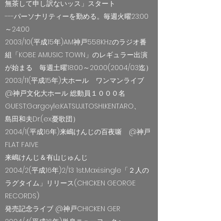
無茶して申し訳ないッス」スタート
---パーソナリティーを勤める。毎週火曜23:00
～24:00
2003/10(平成15年)AM神戸558KHzのラジオ番
組「KOBE AMUSIC TOWN」のレギュラー出演
が始まる 毎週土曜18:00～20:00(2004/03迄）
2003/11(平成15年)大ホール ワンマンライブ
@神戸文化大ホール 総動員１０００名
GUEST:Gargoyle.KATSUJI.TOSHI.KENTARO、
島田和夫Dr.(ex.憂歌団）
2004/1(平成16年)来嶋けんじの百夜噺 @神戸
FLAT FAIVE
来嶋けんじ＆有山じゅんじ
2004/2(平成16年)2/13 1st.Maxi.single「２人の
ラグタイム」リリース(CHICKEN GEORGE
RECORDS)
発売記念ライブ @神戸CHICKEN GER