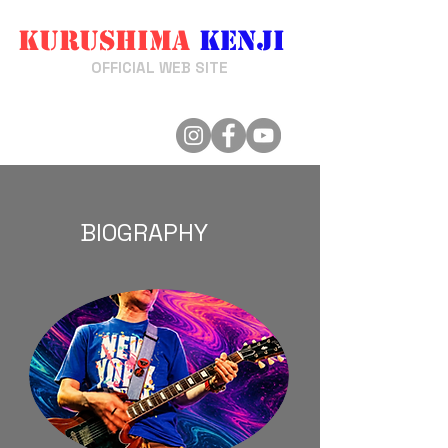
Kurushima
Kenji
来嶋けんじ
OFFICIAL WEB SITE
BIOGRAPHY