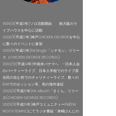
1999/3(平成11年)ソロ活動開始 南大阪のラ
イブハウスを中心に活動
2000/1(平成12年)神戸CHICKEN GEORGEを中心
に数々のイベントに参加
2001/8(平成13年)1st.Single「シナモン」リリー
ス（CHICKEN GEORGE RECORDS)
2002/12(平成14年)中南米パナマへ --日本人会
のパーティーライブ、日本人学校でのライブ原
住民の住む村でのチャリティーライブ、数々の
BARでのセッション等、初の海外遠征
2003/3(平成15年)1st Album「さくら」リリー
ス(CHICKEN GEORGE RECORDS)
2003/3(平成15年)神戸コミュニティーFM(FM
MOOV76.1MHZ)にてラジオ番組「来嶋けんじの