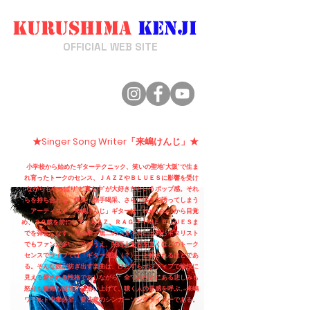
Kurushima
Kenji
来嶋けんじ
OFFICIAL WEB SITE
★Singer Song Writer「来嶋けんじ」★
小学校から始めたギターテクニック、笑いの聖地”大阪”で生ま
れ育ったトークのセンス、ＪＡＺＺやＢＬＵＥＳに影響を受け
ながらもやっぱり”ど真ん中”が大好きだというポップ感。それ
らを持ち合わせ、爆笑・拍手喝采、さらに涙まで誘ってしまう
アーティスト「来嶋けんじ」ギターは、Hard Rockから目覚
め、２０歳を前にしてＪＡＺＺ、ＲＡＧ ＴＩＭＥ ＢＬＵＥＳま
でを弾きこなす。その唯一無二のスタイルには同じギタリスト
でもファンが多い。そのうえ、関西人も舌をまくほどのトーク
センスでライブでは「ギター漫談（？）」と称されるほどであ
る。そんな彼が紡ぎ出す楽曲は、ひたすらポジティブで愉快に
見える愛される性格でありながら、全てのひとにある悲しみも
怒りも後悔も日常から拾い上げて、聴く人の共感を呼ぶ。来嶋
ワールド中毒必至、要注意のシンガーソングライターである。