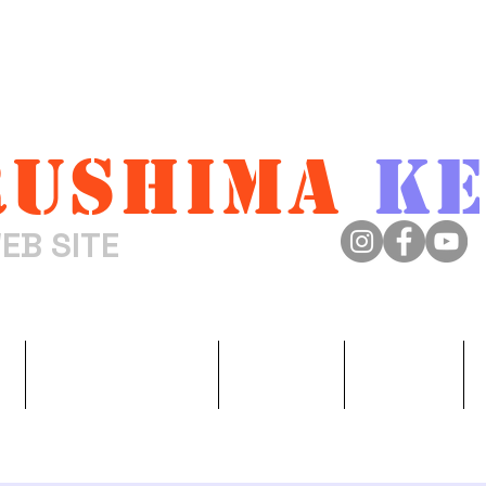
ushima
Ke
EB SITE
来嶋けんじ
y
Discography
Join CD
MOVIE