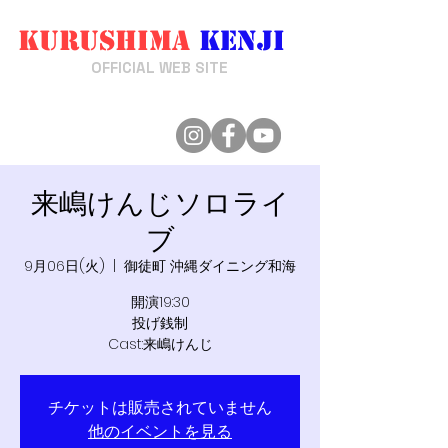
Kurushima
Kenji
来嶋けんじ
OFFICIAL WEB SITE
来嶋けんじソロライ
ブ
9月06日(火)
  |  
御徒町 沖縄ダイニング和海
開演19:30
投げ銭制
Cast:来嶋けんじ
チケットは販売されていません
他のイベントを見る