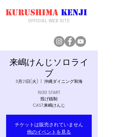
Kurushima
Kenji
来嶋けんじ
OFFICIAL WEB SITE
来嶋けんじソロライ
ブ
11月21日(火)
  |  
沖縄ダイニング和海
19:30 START
投げ銭制
CAST:来嶋けんじ
チケットは販売されていません
他のイベントを見る