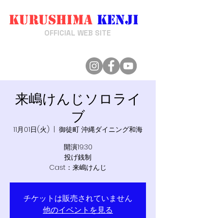
Kurushima
Kenji
来嶋けんじ
OFFICIAL WEB SITE
来嶋けんじソロライ
ブ
11月01日(火)
  |  
御徒町 沖縄ダイニング和海
開演19:30
投げ銭制
Cast：来嶋けんじ
チケットは販売されていません
他のイベントを見る