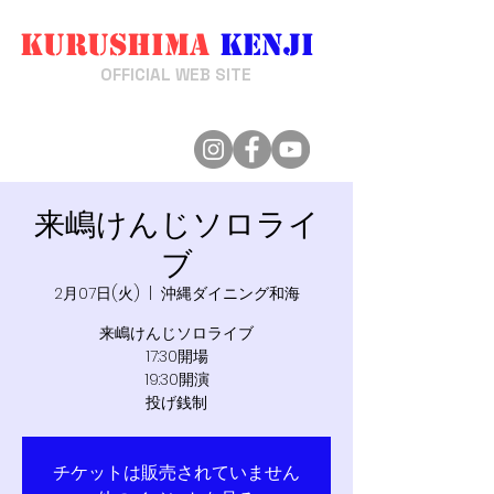
Kurushima
Kenji
来嶋けんじ
OFFICIAL WEB SITE
来嶋けんじソロライ
ブ
2月07日(火)
  |  
沖縄ダイニング和海
来嶋けんじソロライブ
17:30開場
19:30開演
投げ銭制
チケットは販売されていません