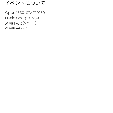
イベントについて
Open 18:30  START 19:30
Music Charge ¥3,000
来嶋けんじ(Vo.Gu.)
斎藤隆一(Ba.)
今成英樹(Dr.)
https://www.rakuya.asia
このイベントをシェア
来嶋けんじ